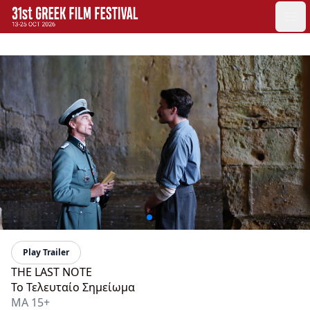
GFF
Ope
Greek Film Festival:
Play Trailer
THE LAST NOTE
Το Τελευταίο Σημείωμα
MA 15+