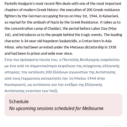
Pantelis Voulgaris’s most recent film deals with one of the most important
chapters of modern Greek history: the execution of 200 Greek resistance
fighters by the German occupying forces on May 1st, 1944, in Kaisariani,
as reprisal for the ambush of Nazis by
the Greek Resistance. It takes us to
the concentration camp of Chaidari, the period before Labor Day (May
1st), and introduces us to the people behind the tragic events. The leading
character is 34-year-old Napoleon Soukatzidis, a Cretan born in Asia
Minor, who had been arrested under the Metaxas dictatorship in 1936
and had been in prison and exile ever since.
Στην πιο πρόσφατη ταινία του, ο Παντελής Βούλγαρης ασχολείται
με ένα από τα σημαντικότερα κεφάλαια της σύγχρονης ελληνικής
ιστορίας: την εκτέλεση 200 Ελλήνων αγωνιστών της
A
ντίστασης
από τους Γερμανούς κατακτητές την 1η Μαΐου 1944 στην
Καισαριανή, ως αντίποινα για την ενέδρα της Ελληνικής
Αντίστασης εναντίον των Ναζί.
Schedule
No upcoming sessions scheduled for Melbourne