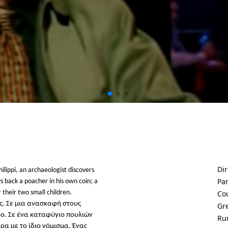
Dir
hilippi, an archaeologist discovers
Pan
 back a poacher in his own coin; a
 their two small children.
Co
ς. Σε μια ανασκαφή στους
Gr
ο. Σε ένα καταφύγιο πουλιών
Ru
α με το ίδιο νόμισμα. Ένας