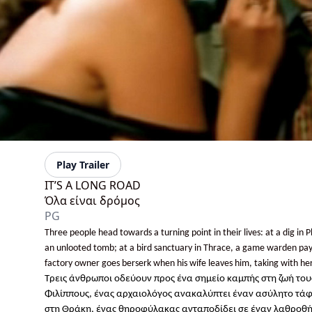
Play Trailer
IT’S A LONG ROAD
Όλα είναι δρόμος
PG
Three people head towards a turning point in their lives: at a dig in P
an unlooted tomb; at a bird sanctuary in Thrace, a game warden pays
factory owner goes berserk when his wife leaves him, taking with her
Τρεις άνθρωποι οδεύουν προς ένα σημείο καμπής στη ζωή του
Φιλίππους, ένας αρχαιολόγος ανακαλύπτει έναν ασύλητο τάφ
στη Θράκη, ένας θηροφύλακας ανταποδίδει σε έναν λαθροθήρ