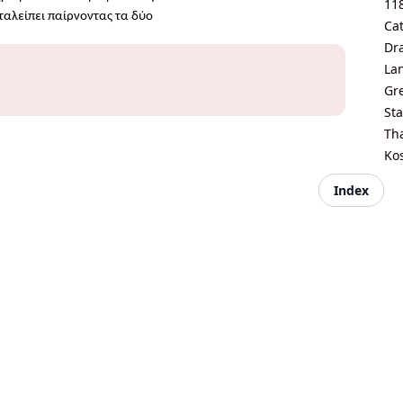
11
ταλείπει παίρνοντας τα δύο
Ca
Dr
La
Gre
Sta
Tha
Kos
Index