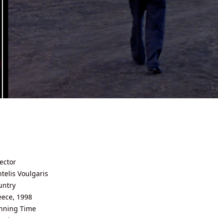
ector
telis Voulgaris
untry
eece, 1998
nning Time