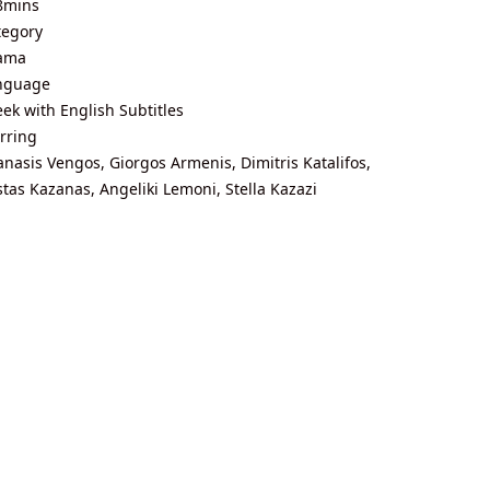
8mins
tegory
ama
nguage
ek with English Subtitles
rring
nasis Vengos, Giorgos Armenis, Dimitris Katalifos,
tas Kazanas, Angeliki Lemoni, Stella Kazazi