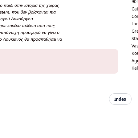
90
 παιδί στην ιστορία της χώρας
Ca
ystem, που δεν βρίσκονται πια
Co
υνηγού Λυκούργου
La
ησε κανένα ταλέντο από τους
Gre
 αναπάντεχη προσφορά να γίνει ο
Sta
 ο Λουκιανός θα προσπαθήσει να
Vas
Kos
Agg
Kal
Index