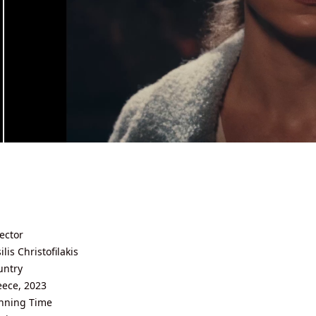
ector
ilis Christoﬁlakis
untry
eece, 2023
nning Time