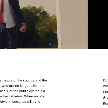
Dir
 history of the country and the
m, who are no longer alive, the
Vas
os. For the public eye he did
Co
 in their shadow. When an offer
Gr
twork, Lucianos will try to
Ru