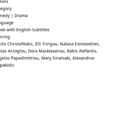
mins
tegory
medy | Drama
nguage
ek with English Subtitles
rring
ilis Christoﬁlakis, Elli Tringou, Natasa Exintaveloni,
tas Arzoglou, Dora Masklavanou, Babis Alefantis,
elos Papadimitriou, Mary Sinatsaki, Alexandros
pakidis