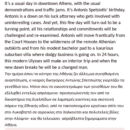
It’s a usual day in downtown Athens, with the usual
demonstrations and traffic jams. It’s Antonis Spetsiotis’ birthday.
Antonis is a down on his luck attorney who gets involved with
uninteresting cases. And yet, this fine day will turn out to be a
turning point; all his relationships and commitments will be
challenged and re-examined. Antonis will move frantically from
the Court Houses to the wilderness of the remote Athenian
outskirts and from his modest bachelor pad to a luxurious
suburban villa where dodgy business is going on. In 24 hours,
this modern Ulysses will make an interior trip and when the
new dawn breaks he will be a changed man.
T
ην ημέρα όπου το κέντρο της Αθήνας ζει άλλη μια συνηθισμένη
αναστάτωση, ο νεαρός δικηγόρος Αντώνης Σπετσιώτης γιορτάζει τα
γενέθλιά του. Μόνο που το εικοσιτετράωρο των γενεθλίων του θα
εξελιχθεί εντελώς απρόσμενα -προσγειώνοντάς τον από τα
δικαστήρια της Ευελπίδων σε λαμπερές καντίνες και σκοτεινά
πάρκιν της Εθνικής οδού, από το τακτοποιημένο εργένικο σπίτι του
στο Λυκαβηττό σε αγροικίες στο Χαλκούτσι και πολυτελείς βίλες
στην Αλίαρτο- και θα τελειώσει
απρόβλεπτα ξημερώματα στην
Αθήνα.