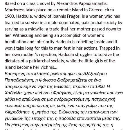
Based on a classic novel by Alexandros Papadiamantis,
Murderess
takes place on a remote island in Greece, circa
1900. Hadoula, widow of Ioannis Fragos, is a woman who has
learned to survive in a male-dominated, patriarchal society by
serving as a midwife, a trade that her mother passed down to
her. Witnessing and being an accomplish of women’s
humiliation and inferiority Hadoula is rebelling inside and it
won't take long for this to manifest in her actions. Trapped in
her own mother's rejection, Hadoula struggles to survive the
dictates of a patriarchal society, while the little girls of the
island become her victims…
Βασισμένη στο κλασικό μυθιστόρημα του Αλέξανδρου
Παπαδιαμάντη, η Φόνισσα διαδραματίζεται σε ένα
απομακρυσμένο νησί της Ελλάδας, περίπου το 1900. Η
Χαδούλα, χήρα Ιωάννου Φράγκου, είναι μια γυναίκα που έχει
μάθει να επιβιώνει σε μια ανδροκρατούμενη, πατριαρχική
κοινωνία υπηρετώντας ως μαία, ένα επάγγελμα που της
κληροδότησε
η μητέρα της. Βιώνοντας την ταπείνωση των
γυναικών της εποχής της, η Χαδούλα επαναστατεί μέσα της.
Παγιδευμένη στην απόρριψη της ίδιας της μητέρας της, η