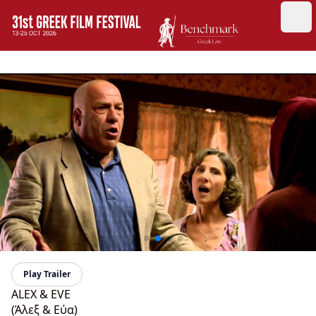
GFF
Ope
Greek Film Festival:
Play Trailer
ALEX & EVE
(Άλεξ & Εύα)