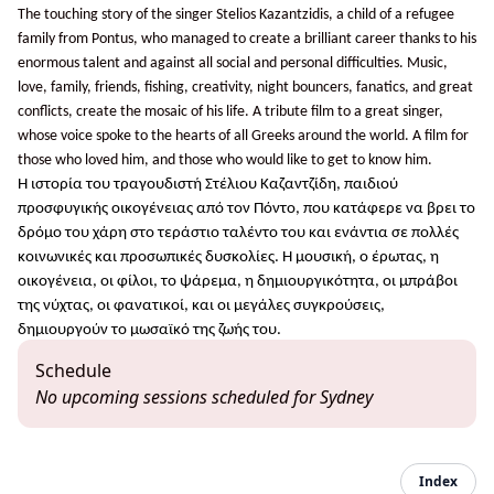
The touching story of the singer Stelios Kazantzidis, a child of a refugee
family from Pontus, who managed to create a brilliant career thanks to his
enormous talent and against all social and personal difficulties. Music,
love, family, friends, fishing, creativity, night bouncers, fanatics, and great
conflicts, create the mosaic of his life. A tribute film to a great singer,
whose voice spoke to the hearts of all Greeks around the world. A film for
those who loved him, and those who would like to get to know him.
Η ιστορία του τραγουδιστή Στέλιου Καζαντζίδη, παιδιού
προσφυγικής οικογένειας από τον Πόντο, που κατάφερε να βρει το
δρόμο του χάρη στο τεράστιο ταλέντο του και ενάντια σε πολλές
κοινωνικές και προσωπικές δυσκολίες. Η μουσική, ο έρωτας, η
οικογένεια, οι φίλοι, το ψάρεμα, η δημιουργικότητα, οι μπράβοι
της νύχτας, οι φανατικοί, και οι μεγάλες συγκρούσεις,
δημιουργούν το μωσαϊκό της ζωής του.
Schedule
No upcoming sessions scheduled for Sydney
Index