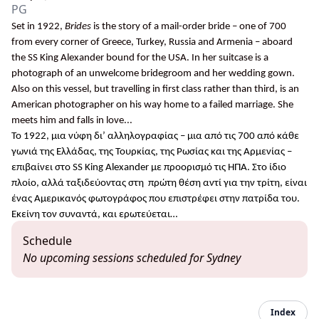
PG
Set in 1922,
Brides
is the story of a mail-order bride – one of 700
from every corner of Greece, Turkey, Russia and Armenia – aboard
the SS King Alexander bound for the USA. In her suitcase is a
photograph of an unwelcome bridegroom and her wedding gown.
Also on this vessel, but travelling in first class rather than third, is an
American photographer on his way home to a failed marriage. She
meets
him
and
falls
in
love..
.
Το 1922, μια νύφη δι’ αλληλογραφίας – μια από τις 700 από κάθε
γωνιά της Ελλάδας, της Τουρκίας, της Ρωσίας και της Αρμενίας –
επιβαίνει στο
SS
King
Alexander
με προορισμό τις ΗΠΑ. Στο ίδιο
πλοίο, αλλά ταξιδεύοντας στη
πρώτη θέση αντί για την τρίτη, είναι
ένας Αμερικανός φωτογράφος που επιστρέφει στην πατρίδα του.
Εκείνη τον συναντά, και ερωτεύεται…
Schedule
No upcoming sessions scheduled for Sydney
Index