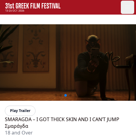
GFF
Ope
Greek Film Festival:
Play Trailer
SMARAGDA – I GOT THICK SKIN AND I CAN’T JUMP
Σμαράγδα
18 and Over