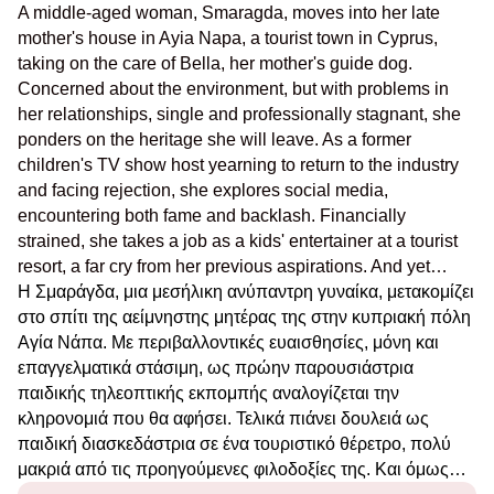
A middle-aged woman, Smaragda, moves into her late
mother's house in Ayia Napa, a tourist town in Cyprus,
taking on the care of Bella, her mother's guide dog.
Concerned about the environment, but
with problems
in
her relationships, single and professionally stagnant, she
ponders on the heritage she will leave. As a former
children's TV show host yearning to return to the industry
and facing rejection, she explores social media,
encountering both fame and backlash. Financially
strained, she takes a job as a kids' entertainer at a tourist
resort, a far cry from her previous aspirations. And
yet
…
Η Σμαράγδα, μια μεσήλικη ανύπαντρη γυναίκα, μετακομίζει
στο σπίτι της αείμνηστης μητέρας της στην κυπριακή πόλη
Αγία Νάπα. Με περιβαλλοντικές ευαισθησίες, μόνη και
επαγγελματικά στάσιμη, ως πρώην παρουσιάστρια
παιδικής τηλεοπτικής εκπομπής αναλογίζεται την
κληρονομιά που θα αφήσει. Τελικά πιάνει δουλειά ως
παιδική διασκεδάστρια σε ένα τουριστικό θέρετρο, πολύ
μακριά από τις προηγούμενες φιλοδοξίες της. Και
όμως
…