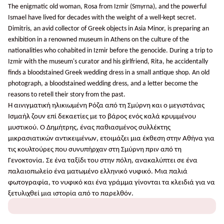
The enigmatic old woman, Rosa from Izmir (Smyrna), and the powerful
Ismael have lived for decades with the weight of a well-kept secret.
Dimitris, an avid collector of Greek objects in Asia Minor, is preparing an
exhibition in a renowned museum in Athens on the culture of the
nationalities who cohabited in Izmir before the genocide. During a trip to
Izmir with the museum's curator and his girlfriend, Rita, he accidentally
finds a bloodstained Greek wedding dress in a small antique shop. An old
photograph, a bloodstained wedding dress, and a letter become the
reasons to retell their story from the past.
Η αινιγματική ηλικιωμένη Ρόζα από τη Σμύρνη και ο μεγιστάνας
Ισμαήλ ζουν επί δεκαετίες με το βάρος ενός καλά κρυμμένου
μυστικού. Ο Δημήτρης, ένας παθιασμένος συλλέκτης
μικρασιατικών αντικειμένων, ετοιμάζει μια έκθεση στην Αθήνα για
τις κουλτούρες που συνυπήρχαν στη Σμύρνη πριν από τη
Γενοκτονία. Σε ένα ταξίδι του στην πόλη, ανακαλύπτει σε ένα
παλαιοπωλείο ένα ματωμένο ελληνικό νυφικό. Μια παλιά
φωτογραφία, το νυφικό και ένα γράμμα γίνονται τα κλειδιά για να
ξετυλιχθεί μια ιστορία από το παρελθόν.