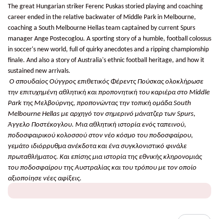
The great Hungarian striker Ferenc Puskas storied playing and coaching
career ended in the relative backwater of Middle Park in Melbourne,
coaching a South Melbourne Hellas team captained by current Spurs
manager Ange Postecoglou. A sporting story of a humble, football colossus
in soccer's new world, full of quirky anecdotes and a ripping championship
finale. And also a story of Australia's ethnic football heritage, and how it
sustained new arrivals.
Ο σπουδαίος Ούγγρος επιθετικός Φέρεντς Πούσκας ολοκλήρωσε
την επιτυχημένη αθλητική και προπονητική του καριέρα στο
Middle
Park
της Μελβούρνης, προπονώντας την τοπική ομάδα
South
Melbourne
Hellas
με αρχηγό τον σημερινό μάνατζερ των
Spurs
,
Άγγελο Ποστέκογλου. Μια αθλητική ιστορία ενός ταπεινού,
ποδοσφαιρικού κολοσσού στον νέο κόσμο του ποδοσφαίρου,
γεμάτο ιδιόρρυθμα ανέκδοτα και ένα συγκλονιστικό φινάλε
πρωταθλήματος. Και επίσης μια ιστορία της εθνικής κληρονομιάς
του ποδοσφαίρου της Αυστραλίας και του τρόπου με τον οποίο
αξιοποίησε νέες αφίξεις.