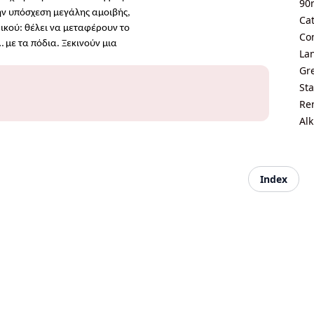
90
την υπόσχεση μεγάλης αμοιβής,
Ca
ικού: θέλει να μεταφέρουν το
Co
 με τα πόδια. Ξεκινούν μια
La
Gre
Sta
Ren
Alk
Index