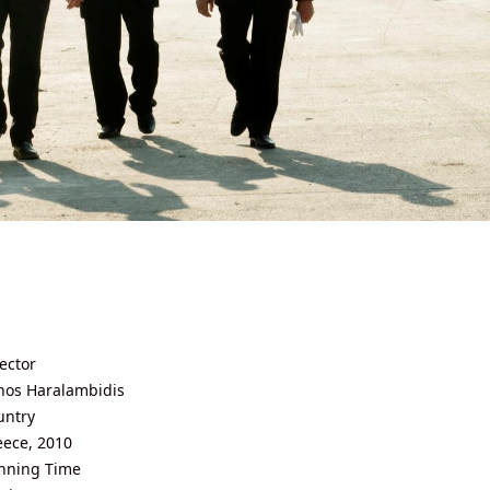
ector
nos Haralambidis
untry
eece, 2010
nning Time