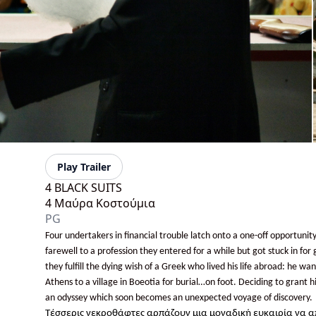
Play Trailer
4 BLACK SUITS
4 Μαύρα Κοστούμια
PG
Four undertakers in financial trouble latch onto a one-off opportunity
farewell to a profession they entered for a while but got stuck in for
they fulfill the dying wish of a Greek who lived his life abroad: he w
Athens to a village in Boeotia for burial…on foot. Deciding to grant 
an odyssey which soon becomes an unexpected voyage of discovery.
Τέσσερις νεκροθάφτες αρπάζουν μια μοναδική ευκαιρία να 