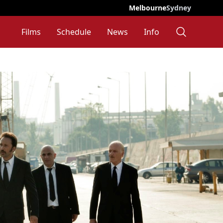
Melbourne
Sydney
Films
Schedule
News
Info