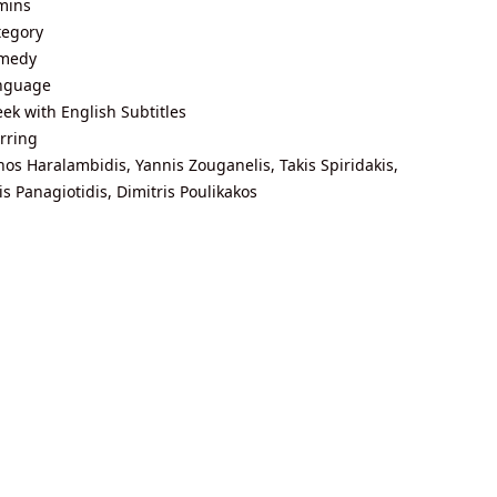
mins
tegory
medy
nguage
ek with English Subtitles
rring
os Haralambidis, Yannis Zouganelis, Takis Spiridakis,
is Panagiotidis, Dimitris Poulikakos