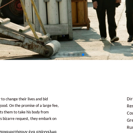
Dir
 to change their lives and bid
Re
 good. On the promise of a large fee,
ants them to take his body from
Co
his bizarre request, they embark on
Gr
Ru
αποχαιρετήσουν ένα επάγγελμα