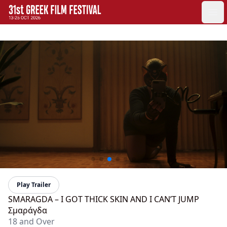
GFF
Ope
Greek Film Festival:
Play Trailer
SMARAGDA – I GOT THICK SKIN AND I CAN’T JUMP
Σμαράγδα
18 and Over