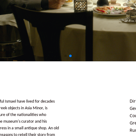
Dir
l Ismael have lived for decades
Ge
reek objects in Asia Minor, is
re of the nationalities who
Co
the museum's curator and his
Gre
ress in a small antique shop. An old
Ru
easons to retell their story from