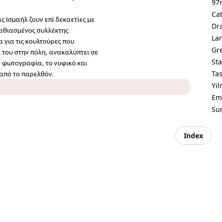
97
Ca
ς Ισμαήλ ζουν επί δεκαετίες με
Dr
παθιασμένος συλλέκτης
La
α για τις κουλτούρες που
Gre
ι του στην πόλη, ανακαλύπτει σε
Sta
 φωτογραφία, το νυφικό και
Tas
α από το παρελθόν.
Yil
Emm
Su
Index