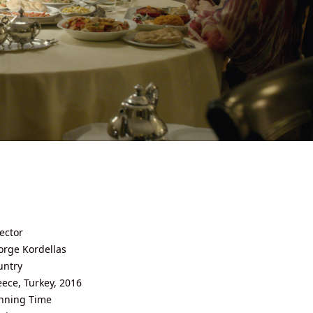
ector
orge Kordellas
untry
ece, Turkey, 2016
nning Time