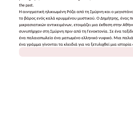
the past.
Η αινιγματική ηλικιωμένη Ρόζα από τη Σμύρνη και ο μεγιστάνα
το βάρος ενός καλά κρυμμένου μυστικού. Ο Δημήτρης, ένας 
μικρασιατικών αντικειμένων, ετοιμάζει μια έκθεση στην Αθήν
συνυπήρχαν στη Σμύρνη πριν από τη Γενοκτονία. Σε ένα ταξίδ
ένα παλαιοπωλείο ένα ματωμένο ελληνικό νυφικό. Μια παλιά
ένα γράμμα γίνονται τα κλειδιά για να ξετυλιχθεί μια ιστορί