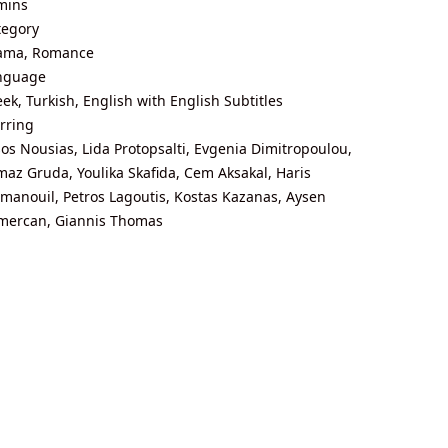
mins
tegory
ama, Romance
nguage
ek, Turkish, English with English Subtitles
rring
os Nousias, Lida Protopsalti, Evgenia Dimitropoulou,
maz Gruda, Youlika Skafida, Cem Aksakal, Haris
anouil, Petros Lagoutis, Kostas Kazanas, Aysen
mercan, Giannis Thomas