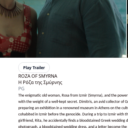
Play Trailer
ROZA OF SMYRNA
Η Ρόζα της Σμύρνης
PG
The enigmatic old woman, Rosa from Izmir (Smyrna), and the powerfu
with the weight of a well-kept secret. Dimitris, an avid collector of G
preparing an exhibition in a renowned museum in Athens on the cultu
cohabited in Izmir before the genocide. During a trip to Izmir with 
girlfriend, Rita, he accidentally finds a bloodstained Greek wedding d
photograph, a bloodstained wedding dress, and a letter become the r